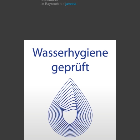
in Bayreuth auf
jameda